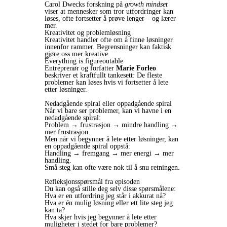
Carol Dwecks forskning på
growth mindset
viser at mennesker som tror utfordringer kan
løses, ofte fortsetter å prøve lenger – og lærer
mer.
Kreativitet og problemløsning
Kreativitet handler ofte om å finne løsninger
innenfor rammer. Begrensninger kan faktisk
gjøre oss mer kreative.
Everything is figureoutable
Entreprenør og forfatter
Marie Forleo
beskriver et kraftfullt tankesett: De fleste
problemer kan løses hvis vi fortsetter å lete
etter løsninger.
Nedadgående spiral eller oppadgående spiral
Når vi bare ser problemer, kan vi havne i en
nedadgående spiral:
Problem → frustrasjon → mindre handling →
mer frustrasjon.
Men når vi begynner å lete etter løsninger, kan
en oppadgående spiral oppstå:
Handling → fremgang → mer energi → mer
handling.
Små steg kan ofte være nok til å snu retningen.
Refleksjonsspørsmål fra episoden
Du kan også stille deg selv disse spørsmålene:
Hva er en utfordring jeg står i akkurat nå?
Hva er én mulig løsning eller ett lite steg jeg
kan ta?
Hva skjer hvis jeg begynner å lete etter
muligheter i stedet for bare problemer?