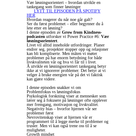
Vær løsningsorientert – hvordan utvikle en
tankegang som finner løsninger
LYTT TIL EPISODEN PÅ SPOTIFY
HER
Hvordan reagerer du når noe går galt?
Ser du først problemet – eller begynner du å
lete etter en løsning?
I denne episoden av
Grow from Kindness-
podcasten
utforsker vi Power Practice #6:
Vær
løsningsorientert
.
Livet vil alltid inneholde utfordringer. Planer
endrer seg, prosjekter stopper opp og relasjoner
kan bli kompliserte. Men måten vi møter
problemer på har enorm betydning for både
livskvaliteten vår og hva vi får til i livet.
Å utvikle en løsningsorientert tankegang betyr
ikke at vi ignorerer problemer. Det betyr at vi
velger å bruke energien vår på det vi faktisk
kan gjøre videre.
I denne episoden snakker vi om
Problemfokus vs løsningsfokus
Psykologisk forskning viser at mennesker som
lærer seg å fokusere på løsninger ofte opplever
mer fremgang, motivasjon og livskvalitet.
Negativity bias – hvorfor hjernen vår ser
problemer først
Nevrovitenskap viser at hjernen vår er
programmert til å legge merke til problemer og
trusler. Men vi kan også trene oss til å se
muligheter.
Growth mindset