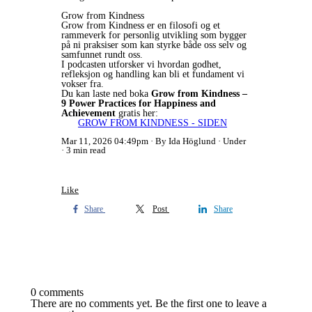
Grow from Kindness
Grow from Kindness er en filosofi og et
rammeverk for personlig utvikling som bygger
på ni praksiser som kan styrke både oss selv og
samfunnet rundt oss.
I podcasten utforsker vi hvordan godhet,
refleksjon og handling kan bli et fundament vi
vokser fra.
Du kan laste ned boka
Grow from Kindness –
9 Power Practices for Happiness and
Achievement
gratis her:
GROW FROM KINDNESS - SIDEN
Mar 11, 2026 04:49pm
By Ida Höglund
Under
3 min read
Like
Share
Post
Share
0 comments
There are no comments yet. Be the first one to leave a