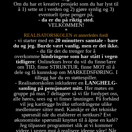
Om du har et kreativt prosjekt som du har lyst til
å 1) sette ut i verden og 2) gjøre synlig og 3)
eventuelt tjene penger på,
- da er du på riktig sted.
VELKOMMEN!
*
REALISATORSKOLEN er annerledes fordi
- vi starter med en
20 minutters samtale - bare
du og jeg. Burde vært vanlig, men er det ikke.
- du får det du trenger for å
overkomme
hindringene som har stått i vegen
tidligere
: Onlinekurs hvor du vil du finne/lære
om TID, finne STRUKTUR, finne MOT til å
dele og få kunnskap om MARKEDSFØRING. I
tillegg har du en støttespiller.
- Realisatorskolen inkluderer en
LANGHELG-
samling på pensjonatet mitt.
Her møtes en
gruppe på max 7 deltagere så vi får fordypet oss,
alle høres, sees og vi finner løsninger. På forhånd
vil jeg kartlegge hvilke utfordringene ulike
medlemmer sitter med. Kanskje er det tekniske
spørsmål når du etablerer et nettkurs? Evt
økonomiske spørsmål knyttet til å åpne en kafé?
Jeg tilpasser programmet slik at vi kommer
videre i vegen mot å realisere ideene våre! Når