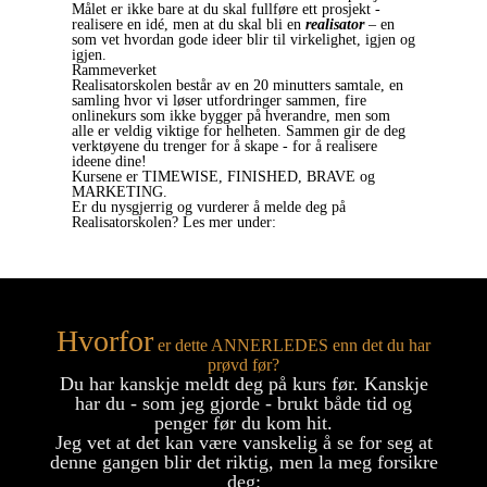
Målet er ikke bare at du skal fullføre ett prosjekt -
realisere en idé, men at du skal bli en
realisator
– en
som vet hvordan gode ideer blir til virkelighet, igjen og
igjen.
Rammeverket
Realisatorskolen består av en 20 minutters samtale, en
samling hvor vi løser utfordringer sammen, fire
onlinekurs som ikke bygger på hverandre, men som
alle er veldig viktige for helheten. Sammen gir de deg
verktøyene du trenger for å skape - for å realisere
ideene dine!
Kursene er TIMEWISE, FINISHED, BRAVE og
MARKETING.
Er du nysgjerrig og vurderer å melde deg på
Realisatorskolen? Les mer under:
Hvorfor
er dette ANNERLEDES enn det du har
prøvd før?
Du har kanskje meldt deg på kurs før. Kanskje
har du - som jeg gjorde - brukt både tid og
penger før du kom hit.
Jeg vet at det kan være vanskelig å se for seg at
denne gangen blir det riktig, men la meg forsikre
deg: