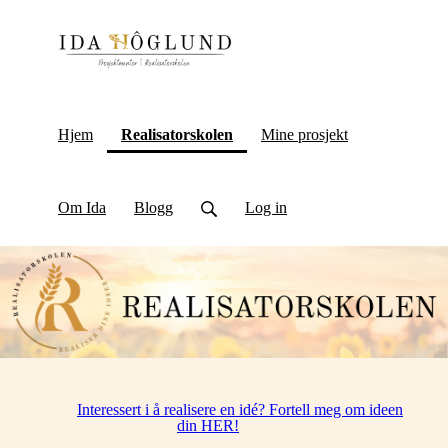
(current)
Hjem
Realisatorskolen
Mine prosjekt
Om Ida
Blogg
Log in
Interessert i å realisere en idé? Fortell meg om ideen
din HER!