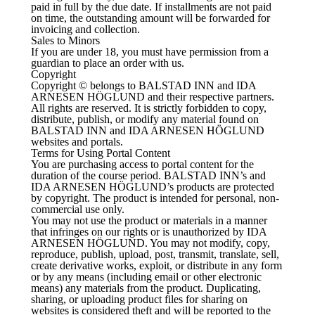
paid in full by the due date. If installments are not paid
on time, the outstanding amount will be forwarded for
invoicing and collection.
Sales to Minors
If you are under 18, you must have permission from a
guardian to place an order with us.
Copyright
Copyright © belongs to BALSTAD INN and IDA
ARNESEN HÖGLUND and their respective partners.
All rights are reserved. It is strictly forbidden to copy,
distribute, publish, or modify any material found on
BALSTAD INN and IDA ARNESEN HÖGLUND
websites and portals.
Terms for Using Portal Content
You are purchasing access to portal content for the
duration of the course period. BALSTAD INN’s and
IDA ARNESEN HÖGLUND’s products are protected
by copyright. The product is intended for personal, non-
commercial use only.
You may not use the product or materials in a manner
that infringes on our rights or is unauthorized by IDA
ARNESEN HÖGLUND. You may not modify, copy,
reproduce, publish, upload, post, transmit, translate, sell,
create derivative works, exploit, or distribute in any form
or by any means (including email or other electronic
means) any materials from the product. Duplicating,
sharing, or uploading product files for sharing on
websites is considered theft and will be reported to the