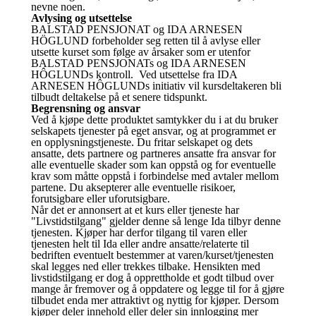
nevne noen.
Avlysing og utsettelse
BALSTAD PENSJONAT og IDA ARNESEN
HÖGLUND forbeholder seg retten til å avlyse eller
utsette kurset som følge av årsaker som er utenfor
BALSTAD PENSJONATs og IDA ARNESEN
HÔGLUNDs kontroll. Ved utsettelse fra IDA
ARNESEN HÔGLUNDs initiativ vil kursdeltakeren bli
tilbudt deltakelse på et senere tidspunkt.
Begrensning og ansvar
Ved å kjøpe dette produktet samtykker du i at du bruker
selskapets tjenester på eget ansvar, og at programmet er
en opplysningstjeneste. Du fritar selskapet og dets
ansatte, dets partnere og partneres ansatte fra ansvar for
alle eventuelle skader som kan oppstå og for eventuelle
krav som måtte oppstå i forbindelse med avtaler mellom
partene. Du aksepterer alle eventuelle risikoer,
forutsigbare eller uforutsigbare.
Når det er annonsert at et kurs eller tjeneste har
"Livstidstilgang" gjelder denne så lenge Ida tilbyr denne
tjenesten. Kjøper har derfor tilgang til varen eller
tjenesten helt til Ida eller andre ansatte/relaterte til
bedriften eventuelt bestemmer at varen/kurset/tjenesten
skal legges ned eller trekkes tilbake. Hensikten med
livstidstilgang er dog å opprettholde et godt tilbud over
mange år fremover og å oppdatere og legge til for å gjøre
tilbudet enda mer attraktivt og nyttig for kjøper. Dersom
kjøper deler innehold eller deler sin innlogging mer