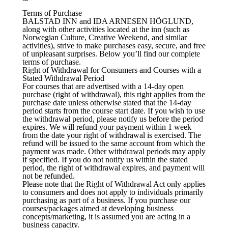
Terms of Purchase
BALSTAD INN and IDA ARNESEN HÖGLUND,
along with other activities located at the inn (such as
Norwegian Culture, Creative Weekend, and similar
activities), strive to make purchases easy, secure, and free
of unpleasant surprises. Below you’ll find our complete
terms of purchase.
Right of Withdrawal for Consumers and Courses with a
Stated Withdrawal Period
For courses that are advertised with a 14-day open
purchase (right of withdrawal), this right applies from the
purchase date unless otherwise stated that the 14-day
period starts from the course start date. If you wish to use
the withdrawal period, please notify us before the period
expires. We will refund your payment within 1 week
from the date your right of withdrawal is exercised. The
refund will be issued to the same account from which the
payment was made. Other withdrawal periods may apply
if specified. If you do not notify us within the stated
period, the right of withdrawal expires, and payment will
not be refunded.
Please note that the Right of Withdrawal Act only applies
to consumers and does not apply to individuals primarily
purchasing as part of a business. If you purchase our
courses/packages aimed at developing business
concepts/marketing, it is assumed you are acting in a
business capacity.