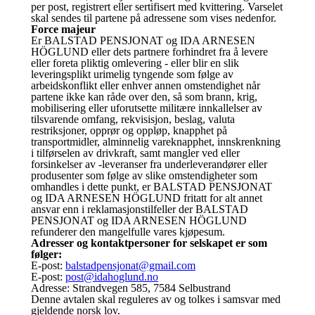
per post, registrert eller sertifisert med kvittering. Varselet
skal sendes til partene på adressene som vises nedenfor.
Force majeur
Er BALSTAD PENSJONAT og IDA ARNESEN
HÖGLUND eller dets partnere forhindret fra å levere
eller foreta pliktig omlevering - eller blir en slik
leveringsplikt urimelig tyngende som følge av
arbeidskonflikt eller enhver annen omstendighet når
partene ikke kan råde over den, så som brann, krig,
mobilisering eller uforutsette militære innkallelser av
tilsvarende omfang, rekvisisjon, beslag, valuta
restriksjoner, opprør og oppløp, knapphet på
transportmidler, alminnelig vareknapphet, innskrenkning
i tilførselen av drivkraft, samt mangler ved eller
forsinkelser av -leveranser fra underleverandører eller
produsenter som følge av slike omstendigheter som
omhandles i dette punkt, er BALSTAD PENSJONAT
og IDA ARNESEN HÖGLUND fritatt for alt annet
ansvar enn i reklamasjonstilfeller der BALSTAD
PENSJONAT og IDA ARNESEN HÖGLUND
refunderer den mangelfulle vares kjøpesum.
Adresser og kontaktpersoner for selskapet er som
følger:
E-post:
balstadpensjonat@gmail.com
E-post:
post@idahoglund.no
Adresse: Strandvegen 585, 7584 Selbustrand
Denne avtalen skal reguleres av og tolkes i samsvar med
gjeldende norsk lov.