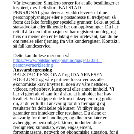
Vår leverandør, Simplero sørger for at alle bestillinger er
kryptert, dvs. helt sikre. BALSTAD
PENSJONAT garanterer at vi aldri leverer ut dine
personopplysninger eller e-postadresse til tredjepart, så
fremt det ikke foreligger spesielle grunner, f.eks. at politi,
statsadvokat eller liknende ber om opplysninger. Du har
rett til å få den informasjon vi har registrert om deg, og
hvis du mener den er feilaktig eller irrelevant, kan du be
om rettelse eller fjerning fra vårt kunderegister. Kontakt i
så fall kundeservice.
Dette kan du lese mer om i vår
https://www.balstadpensjonat.no/page/320381-
personvernerklaering
Ansvarsbegrensing
BALSTAD PENSJONAT og IDA ARNESEN
HÖGLUND og våre partnere fraskriver oss alle
økonomiske krav knyttet til noen av våre nettsider,
videoer, nyhetsbrev, kursportal eller annet innhold. Vi
har vi gjort alt vi kan for å sikre at innholdet har høy
kvalitet. Ved å kjøpe dette kurset aksepterer og godtar
du, at du er fullt ut ansvarlig for din fremgang og
resultater fra deltakelse på kurset. Vi tilbyr ingen
garantier om inntekter eller resultater. Du alene er
ansvarlig for dine handlinger, og dine resultater er
avhengig av personlige faktorer, inkludert dine
ferdigheter, kunnskap, evne, engasjement,
forretningssans, nettverk og økonomiske situasjon, for å