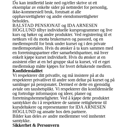
Du kan imidlertid laste ned og/eller skrive ut ett
eksemplar av enkelte sider på nettstedet for personlig,
ikke-kommersiell bruk, forutsatt at alle
opphavsrettigheter og andre eiendomsrettigheter
beholdes.
BALSTAD PENSJONAT og IDA ARNESEN
HÖGLUND tilbyr individuelle kursprogrammer og live
kurs og bøker og andre produkter. Ved registrering til et
nettkurs vil du motta brukernavn og passord, og en
medlemsprofil for bruk under kurset og i den private
medlemsportalen. Hvis du ønsker å ta kurs sammen med
en forretningspartner eller samarbeidspartner, må hver
enkelt kjøpe kurset individuelt. Hvis du ønsker at en
assistent eller at en hel gruppe skal ta kurset, vil et eget
medlemskap måtte kjøpes for hvert deltakende medlem.
Konfidensialitet
Vi respekterer ditt privatliv, og må insistere på at du
respekterer privatlivet til andre som deltar på kurset og på
samlinger på pensjonatet. Dermed er dette en gjensidig
avtale om taushetsplikt. Vi respekterer din konfidensielle
og fortrolige informasjon og ideer, planer og
forretningshemmeligheter. Ved å kjøpe dette produktet
samtykker du i å respektere de samme rettighetene til
kursdeltakere og representanter for IDA ARNESEN
HÖGLUND og ansatte hos dets partnere.
Bilder kan deles av andre medlemmer ved innhentet
samtykke.
Sikkerhet & Personvern