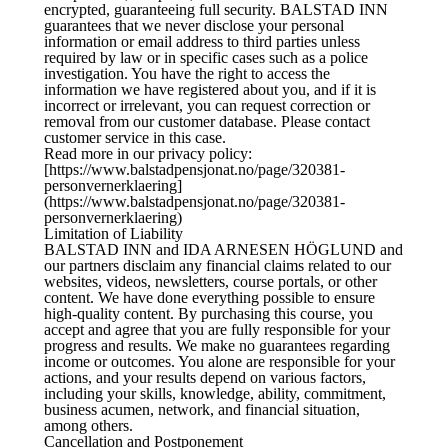
encrypted, guaranteeing full security. BALSTAD INN
guarantees that we never disclose your personal
information or email address to third parties unless
required by law or in specific cases such as a police
investigation. You have the right to access the
information we have registered about you, and if it is
incorrect or irrelevant, you can request correction or
removal from our customer database. Please contact
customer service in this case.
Read more in our privacy policy:
[https://www.balstadpensjonat.no/page/320381-
personvernerklaering]
(https://www.balstadpensjonat.no/page/320381-
personvernerklaering)
Limitation of Liability
BALSTAD INN and IDA ARNESEN HÖGLUND and
our partners disclaim any financial claims related to our
websites, videos, newsletters, course portals, or other
content. We have done everything possible to ensure
high-quality content. By purchasing this course, you
accept and agree that you are fully responsible for your
progress and results. We make no guarantees regarding
income or outcomes. You alone are responsible for your
actions, and your results depend on various factors,
including your skills, knowledge, ability, commitment,
business acumen, network, and financial situation,
among others.
Cancellation and Postponement