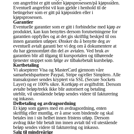
om angrefrist er gitt under kjøpsprosessen/på kjøpssiden.
Eventuell angrefrist vil kun gjelde i henhold til de
betingelser som er gitt på kjøpssiden eller i
kjøpsprosessen.
Garantier
Eventuelle garantier som er gitt i forbindelse med kjøp av
produktet, kan kun benyttes dersom forutsetningene for
garantien oppfylles og at det gis skriftlig beskjed til oss
innen garantien utløper. Ønsker du å benytte deg av
eventuell avtalt garanti ber vi deg om å dokumentere at
du har gjennomført din del av avtalen. Ved bruk av
garantien blir all tilgang til kursportalen og tilhørende
tjenester stoppet som følge av tilbakebetalt kursbeløp.
Kortbetaling
Vi aksepterer Visa og MasterCard gjennom våre
samarbeidspartnere Paypal, Stripe og/eller Simplero. Alle
transaksjoner sendes kryptert via SSL (Secure Sockets
Layer) og er 100% sikre. Kortkjøp er avgiftsfritt. Dersom
avtalte beløp/trekk ikke blir autorisert og betaling
uteblir, vil utestående beløp sendes videre til fakturering
og inkasso.
Delbetaling og avdragsordning
Et kjøp som gjøres med en avdragsordning, enten
skriftlig eller muntlig, er å anse som bindende og skal
betales inn i sin helhet innen fristens utløp. Dersom
avdrag ikke blir betalt inn innen avtalt tid vil utestående
beløp sendes videre til fakturering og inkasso.
Salg til mindreårige