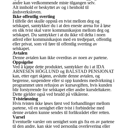
andre kan vedkommende miste tilgangen selv.
Alt innhold er beskyttet av og i henhold til
åndsverksloven.
Ikke offentlig sverting
I tilfelle det skulle oppstå en tvist mellom deg og
selskapet, samtykker du i at den eneste arena for å løse
en slik tvist skal være kommunikasjon mellom deg og
selskapet. Du samtykker i at du ikke vil delta i noen
atferd eller kommunikasjon med en tredjepart, offentlig
eller privat, som vil føre til offentlig sverting av
selskapet.
Avtalen
Denne avtalen kan ikke overdras av noen av partene.
Oppsigelse
Ved å kjøpe dette produktet, samtykker du i at IDA
ARNESEN HÖGLUND og BALSTAD PENSJONAT
kan, etter eget skjønn, avslutte denne avtalen, og
begrense, suspendere eller si opp kundens medvirkning i
programmet uten refusjon av kursavgiften, hvis kunden
blir forstyrrende for selskapet eller andre kursdeltakere.
Dette gjelder også ved brudd på vilkårene.
Tvisteløsning
Hvis tvisten ikke løses først ved forhandlinger mellom
partene, vil en uenighet eller tvist i forbindelse med
denne avtalen kunne sendes til forliksrådet eller retten.
Varsel
Eventuelle varsler om uenighet som gis fra en av partene
til den andre, kan skje ved personlig overlevering eller