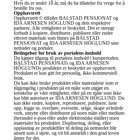
Hvis du er under 18 år, må du ha tillatelse fra verge for å
bestille fra oss.
Opphavsrett
Opphavsrett © tilfaller BALSTAD PENSJONAT og
IDA ARNESEN HÖGLUND og dets respektive
partnere. Alle rettigheter er beskyttet. Det er strengt
forbudt å kopiere, distribuere, publisere eller endre
ethvert materiale som finnes på BALSTAD
PENSJONAT og IDA ARNESEN HÖGLUND sine
nettsider og portaler.
Betingelser for bruk av portalens innhold
Du kjøper tilgang til portalens innhold i kursperioden.
BALSTAD PENSJONATs og IDA ARNESEN
HÔGLUNDs produkter er beskyttet av opphavsrett.
Produktet er kun gitt for personlig, ikke-kommersiell
bruk.
Du kan ikke bruke produktet eller materialene som er
tilgjengelig i produktet på en måte som utgjør en
krenkelse av våre rettigheter, eller på en måte som ikke
har blitt autorisert av IDA ARNESEN HÔGLUND. Du
kan ikke endre, kopiere, reprodusere, publisere, laste
opp, legge ut, overføre, oversette, selge, skape avledede
verk, utnytte eller distribuere på noen måte eller medium
(herunder e-post eller andre elektroniske midler) noen
materialer fra produktet. Duplisering, deling, eller
opplasting av produktfiler til deling på nettsteder blir
ansett som å stjele, og vil bli anmeldt i den grad loven
åpner for det.