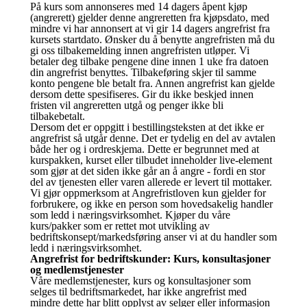
På kurs som annonseres med 14 dagers åpent kjøp
(angrerett) gjelder denne angreretten fra kjøpsdato, med
mindre vi har annonsert at vi gir 14 dagers angrefrist fra
kursets startdato. Ønsker du å benytte angrefristen må du
gi oss tilbakemelding innen angrefristen utløper. Vi
betaler deg tilbake pengene dine innen 1 uke fra datoen
din angrefrist benyttes. Tilbakeføring skjer til samme
konto pengene ble betalt fra. Annen angrefrist kan gjelde
dersom dette spesifiseres. Gir du ikke beskjed innen
fristen vil angreretten utgå og penger ikke bli
tilbakebetalt.
Dersom det er oppgitt i bestillingsteksten at det ikke er
angrefrist så utgår denne. Det er tydelig en del av avtalen
både her og i ordreskjema. Dette er begrunnet med at
kurspakken, kurset eller tilbudet inneholder live-element
som gjør at det siden ikke går an å angre - fordi en stor
del av tjenesten eller varen allerede er levert til mottaker.
Vi gjør oppmerksom at Angrefristloven kun gjelder for
forbrukere, og ikke en person som hovedsakelig handler
som ledd i næringsvirksomhet. Kjøper du våre
kurs/pakker som er rettet mot utvikling av
bedriftskonsept/markedsføring anser vi at du handler som
ledd i næringsvirksomhet.
Angrefrist for bedriftskunder: Kurs, konsultasjoner
og medlemstjenester
Våre medlemstjenester, kurs og konsultasjoner som
selges til bedriftsmarkedet, har ikke angrefrist med
mindre dette har blitt opplyst av selger eller informasjon