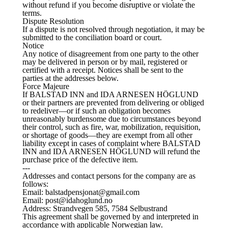
without refund if you become disruptive or violate the
terms.
Dispute Resolution
If a dispute is not resolved through negotiation, it may be
submitted to the conciliation board or court.
Notice
Any notice of disagreement from one party to the other
may be delivered in person or by mail, registered or
certified with a receipt. Notices shall be sent to the
parties at the addresses below.
Force Majeure
If BALSTAD INN and IDA ARNESEN HÖGLUND
or their partners are prevented from delivering or obliged
to redeliver—or if such an obligation becomes
unreasonably burdensome due to circumstances beyond
their control, such as fire, war, mobilization, requisition,
or shortage of goods—they are exempt from all other
liability except in cases of complaint where BALSTAD
INN and IDA ARNESEN HÖGLUND will refund the
purchase price of the defective item.
---
Addresses and contact persons for the company are as
follows:
Email: balstadpensjonat@gmail.com
Email: post@idahoglund.no
Address: Strandvegen 585, 7584 Selbustrand
This agreement shall be governed by and interpreted in
accordance with applicable Norwegian law.